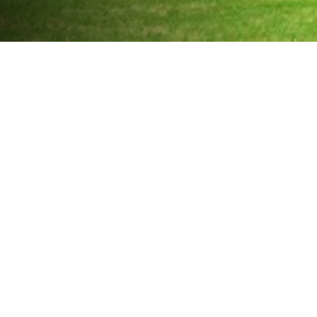
Duurzaam afbouwen
Samen werken aan een hoogwaardige en duurzame
toekomst.