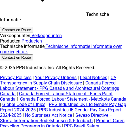
Technische
Informatie
Contact en Route
Verkooppunten
Verkooppunten
Producten
Producten
Technische Informatie
Technische Informatie
Informatie over
cookiegebruik
Contact en Route
© 2026 PPG Industries, Inc. All Rights Reserved.
Privacy Policies
|
Your Privacy Options
|
Legal Notices
|
CA
Transparency in Supply Chain Disclosure
|
Canada Forced
Labour Statement - PPG Canada and Architectural Coatings
Canada
|
Canada Forced Labour Statement - Ennis Paint
Canada
|
Canada Forced Labour Statement - Metokote Canada
|
Global Code of Ethics
|
PPG Industries UK Ltd Gender Pay Gap
Report 2024-2025
|
PPG Industries IE Gender Pay Gap Report
2024-2025
|
No Surprises Act Notice
|
Seveso Directive –
Störfallinformation Bodelshausen & Erlenbach
|
Product Care’s
Recycling Programs in Ontario
|
PPG Brazil Salary