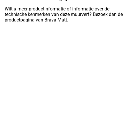
Wilt u meer productinformatie of informatie over de
technische kenmerken van deze muurverf? Bezoek dan de
productpagina van Brava Matt.
DUBOkeur
Meerdere van onze producten zijn DUBOkeur®
gecertificeerd
Samenwerken aan een hoogwaardige en duurzame toekomst
Wilt u meer informatie over Duurzaam Afbouwen,
DUBOkeur of onze producten?